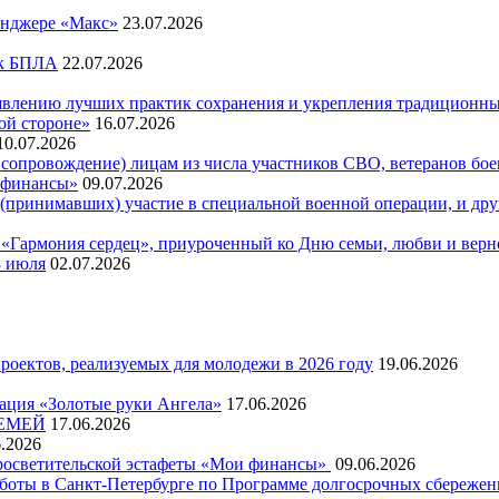
енджере «Макс»
23.07.2026
ак БПЛА
22.07.2026
явлению лучших практик сохранения и укрепления традиционн
ой стороне»
16.07.2026
10.07.2026
сопровождение) лицам из числа участников СВО, ветеранов боев
и финансы»
09.07.2026
принимавших) участие в специальной военной операции, и друг
Гармония сердец», приуроченный ко Дню семьи, любви и верн
8 июля
02.07.2026
оектов, реализуемых для молодежи в 2026 году
19.06.2026
ация «Золотые руки Ангела»
17.06.2026
СЕМЕЙ
17.06.2026
6.2026
просветительской эстафеты «Мои финансы»
09.06.2026
ты в Санкт-Петербурге по Программе долгосрочных сбережений в