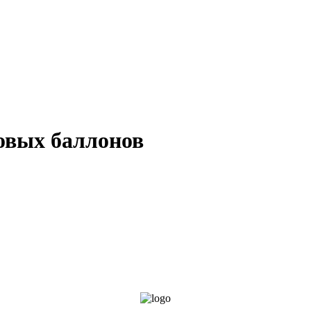
ственное бюджетное учреждени
 помощи семье и детям Петрод
зовых баллонов