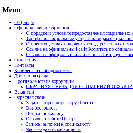
Menu
Skip
О Центре
to
Официальная информация
content
О порядке и условиях предоставления социальных
Тарифы на социальные услуги по видам социальны
О преимуществах получения государственных и му
Ссылка на официальный сайт Комитета по социаль
Ссылка на официальный сайт Санкт-Петербургског
Отделения
Контакты
Количество свободных мест
Доступная среда
Противодействие коррупции
ОБРАТНАЯ СВЯЗЬ ДЛЯ СООБЩЕНИЙ О ФАКТ
Вакансии
Обратная связь
Задать вопрос директору Центра
Вопрос юристу
Вопрос психологу
Отзывы о работе Центра
Запись на прием к специалисту
Часто задаваемые вопросы