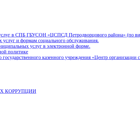
 услуг в СПБ ГБУСОН «ЦСПСД Петродворцового района» (по ви
х услуг и формам социального обслуживания.
ниципальных услуг в электронной форме.
ной политике
о государственного казенного учреждения «Центр организации 
АХ КОРРУПЦИИ