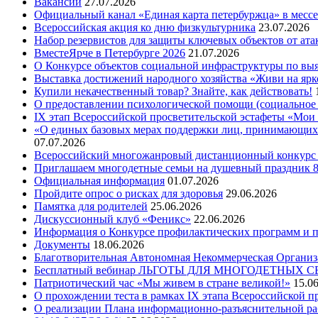
Вакансии
27.07.2026
Официальный канал «Единая карта петербуржца» в месс
Всероссийская акция ко дню физкультурника
23.07.2026
Набор резервистов для защиты ключевых объектов от ат
ВместеЯрче в Петербурге 2026
21.07.2026
О Конкурсе объектов социальной инфраструктуры по вы
Выставка достижений народного хозяйства «Живи на ярк
Купили некачественный товар? Знайте, как действовать!
О предоставлении психологической помощи (социальное 
IX этап Всероссийской просветительской эстафеты «Мо
«О единых базовых мерах поддержки лиц, принимающих(
07.07.2026
Всероссийский многожанровый дистанционный конкурс «
Приглашаем многодетные семьи на душевный праздник 
Официальная информация
01.07.2026
Пройдите опрос о рисках для здоровья
29.06.2026
Памятка для родителей
25.06.2026
Дискуссионный клуб «Феникс»
22.06.2026
Информация о Конкурсе профилактических программ и пр
Документы
18.06.2026
Благотворительная Автономная Некоммерческая Организ
Бесплатный вебинар ЛЬГОТЫ ДЛЯ МНОГОДЕТНЫХ 
Патриотический час «Мы живем в стране великой!»
15.0
О прохождении теста в рамках IX этапа Всероссийской 
О реализации Плана информационно-разъяснительной рабо