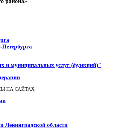
о района»
урга
-Петербурга
ых и муниципальных услуг (функций)"
дерации
Ы НА САЙТАХ
ии
 и Ленинградской области