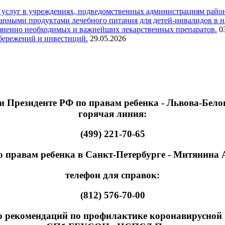
 услуг в учреждениях, подведомственных администрациям район
нными продуктами лечебного питания для детей-инвалидов в на
изненно необходимых и важнейших лекарственных препаратов.
0
сбережений и инвестиций.
29.05.2026
 Президенте РФ по правам ребенка - Львова-Бело
горячая линия:
(499) 221-70-65
 правам ребенка в Санкт-Петербурге - Митянина
телефон для справок:
(812) 576-70-00
екомендаций по профилактике коронавирусной ин