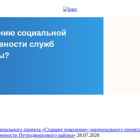
ению социальной
вности служб
сы?
едерального проекта «Старшее поколение» национального проект
енности Петродворцового района»
28.07.2026