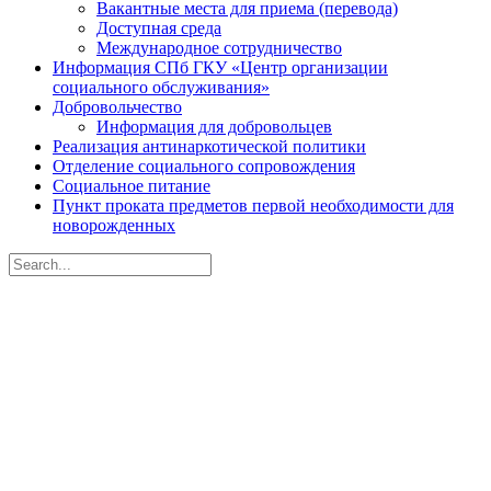
Вакантные места для приема (перевода)
Доступная среда
Международное сотрудничество
Информация СПб ГКУ «Центр организации
социального обслуживания»
Добровольчество
Информация для добровольцев
Реализация антинаркотической политики
Отделение социального сопровождения
Социальное питание
Пункт проката предметов первой необходимости для
новорожденных
Search
for:
Санкт-Петербургское
государственное бюджетное
учреждение социального
обслуживания населения
«Центр социальной помощи