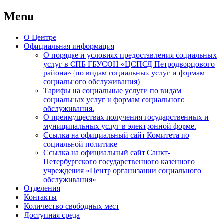
Menu
Skip
О Центре
to
Официальная информация
content
О порядке и условиях предоставления социальных
услуг в СПБ ГБУСОН «ЦСПСД Петродворцового
района» (по видам социальных услуг и формам
социального обслуживания)
Тарифы на социальные услуги по видам
социальных услуг и формам социального
обслуживания.
О преимуществах получения государственных и
муниципальных услуг в электронной форме.
Ссылка на официальный сайт Комитета по
социальной политике
Ссылка на официальный сайт Санкт-
Петербургского государственного казенного
учреждения «Центр организации социального
обслуживания»
Отделения
Контакты
Количество свободных мест
Доступная среда