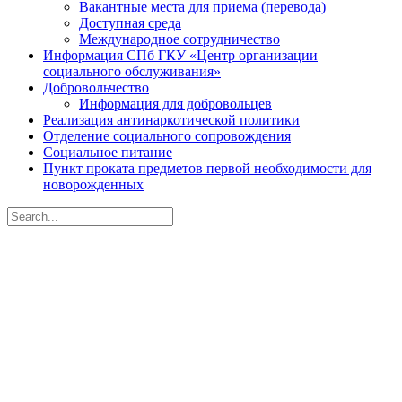
Вакантные места для приема (перевода)
Доступная среда
Международное сотрудничество
Информация СПб ГКУ «Центр организации
социального обслуживания»
Добровольчество
Информация для добровольцев
Реализация антинаркотической политики
Отделение социального сопровождения
Социальное питание
Пункт проката предметов первой необходимости для
новорожденных
Search
for:
Санкт-Петербургское
государственное бюджетное
учреждение социального
обслуживания населения
«Центр социальной помощи