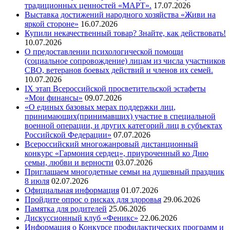
традиционных ценностей «МАРТ».
17.07.2026
Выставка достижений народного хозяйства «Живи на
яркой стороне»
16.07.2026
Купили некачественный товар? Знайте, как действовать!
10.07.2026
О предоставлении психологической помощи
(социальное сопровождение) лицам из числа участников
СВО, ветеранов боевых действий и членов их семей.
10.07.2026
IX этап Всероссийской просветительской эстафеты
«Мои финансы»
09.07.2026
«О единых базовых мерах поддержки лиц,
принимающих(принимавших) участие в специальной
военной операции, и других категорий лиц в субъектах
Российской Федерации»
07.07.2026
Всероссийский многожанровый дистанционный
конкурс «Гармония сердец», приуроченный ко Дню
семьи, любви и верности
03.07.2026
Приглашаем многодетные семьи на душевный праздник
8 июля
02.07.2026
Официальная информация
01.07.2026
Пройдите опрос о рисках для здоровья
29.06.2026
Памятка для родителей
25.06.2026
Дискуссионный клуб «Феникс»
22.06.2026
Информация о Конкурсе профилактических программ и