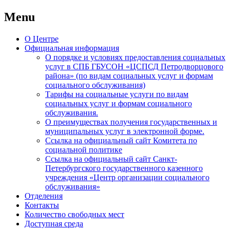
Menu
Skip
О Центре
to
Официальная информация
content
О порядке и условиях предоставления социальных
услуг в СПБ ГБУСОН «ЦСПСД Петродворцового
района» (по видам социальных услуг и формам
социального обслуживания)
Тарифы на социальные услуги по видам
социальных услуг и формам социального
обслуживания.
О преимуществах получения государственных и
муниципальных услуг в электронной форме.
Ссылка на официальный сайт Комитета по
социальной политике
Ссылка на официальный сайт Санкт-
Петербургского государственного казенного
учреждения «Центр организации социального
обслуживания»
Отделения
Контакты
Количество свободных мест
Доступная среда