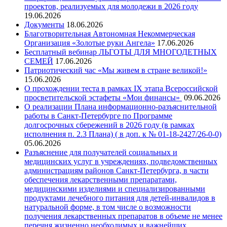
проектов, реализуемых для молодежи в 2026 году
19.06.2026
Документы
18.06.2026
Благотворительная Автономная Некоммерческая
Организация «Золотые руки Ангела»
17.06.2026
Бесплатный вебинар ЛЬГОТЫ ДЛЯ МНОГОДЕТНЫХ
СЕМЕЙ
17.06.2026
Патриотический час «Мы живем в стране великой!»
15.06.2026
О прохождении теста в рамках IX этапа Всероссийской
просветительской эстафеты «Мои финансы»
09.06.2026
О реализации Плана информационно-разъяснительной
работы в Санкт-Петербурге по Программе
долгосрочных сбережений в 2026 году (в рамках
исполнения п. 2.3 Плана) ( в доп. к № 01-18-2427/26-0-0)
05.06.2026
Разъяснение для получателей социальных и
медицинских услуг в учреждениях, подведомственных
администрациям районов Санкт-Петербурга, в части
обеспечения лекарственными препаратами,
медицинскими изделиями и специализированными
продуктами лечебного питания для детей-инвалидов в
натуральной форме, в том числе о возможности
получения лекарственных препаратов в объеме не менее
перечня жизненно необходимых и важнейших