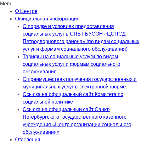
Menu
Skip
О Центре
to
Официальная информация
content
О порядке и условиях предоставления
социальных услуг в СПБ ГБУСОН «ЦСПСД
Петродворцового района» (по видам социальных
услуг и формам социального обслуживания)
Тарифы на социальные услуги по видам
социальных услуг и формам социального
обслуживания.
О преимуществах получения государственных и
муниципальных услуг в электронной форме.
Ссылка на официальный сайт Комитета по
социальной политике
Ссылка на официальный сайт Санкт-
Петербургского государственного казенного
учреждения «Центр организации социального
обслуживания»
Отделения