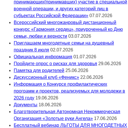
принимающих(принимавших) участие в специальной
военной операции, и других категорий лиц в
субъектах Российской Федерации»
07.07.2026
Всероссийский многожанровый дистанционный
конкурс «Гармония сердец», приуроченный ко Дню
семьи, любви и верности
03.07.2026
Приглашаем многодетные семьи на душевный
праздник 8 июля
02.07.2026
Официальная информация
01.07.2026
Пройдите опрос о рисках для здоровья
29.06.2026
Памятка для родителей
25.06.2026
Дискуссионный клуб «Феникс»
22.06.2026
Информация о Конкурсе профилактических
программ и проектов, реализуемых для молодежи в
2026 году
19.06.2026
Документы
18.06.2026
Благотворительная Автономная Некоммерческая
Организация «Золотые руки Ангела»
17.06.2026
Бесплатный вебинар ЛЬГОТЫ ДЛЯ МНОГОДЕТНЫХ