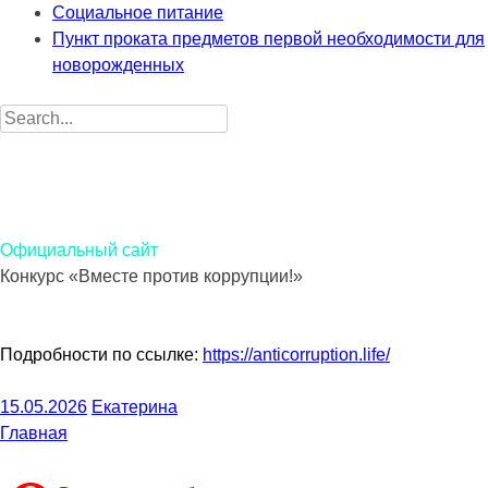
Социальное питание
Пункт проката предметов первой необходимости для
новорожденных
Search
for:
Санкт-Петербургское государственное бюджетное
учреждение социального обслуживания населения «Центр
социальной помощи семье и детям Петродворцового
района Санкт-Петербурга»
Официальный сайт
Конкурс «Вместе против коррупции!»
Подробности по ссылке:
https://anticorruption.life/
15.05.2026
Екатерина
Главная