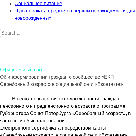
Социальное питание
Пункт проката предметов первой необходимости для
новорожденных
Search
for:
Санкт-Петербургское государственное бюджетное
учреждение социального обслуживания населения «Центр
социальной помощи семье и детям Петродворцового
района Санкт-Петербурга»
Официальный сайт
Об информировании граждан о сообществе «ЕКП
Серебряный возраст» в социальной сети «Вконтакте»
В целях повышения осведомлённости граждан
пенсионного и предпенсионного возраста о программе
Губернатора Санкт-Петербурга «Серебряный возраст», в
частности об использовании
электронного сертификата посредством карты
«Серебряный возраст», в социальной сети «Вконтакте»