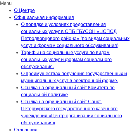
Menu
Skip
О Центре
to
Официальная информация
content
О порядке и условиях предоставления
социальных услуг в СПБ ГБУСОН «ЦСПСД
Петродворцового района» (по видам социальных
услуг и формам социального обслуживания)
Тарифы на социальные услуги по видам
социальных услуг и формам социального
обслуживания.
О преимуществах получения государственных и
муниципальных услуг в электронной форме.
Ссылка на официальный сайт Комитета по
социальной политике
Ссылка на официальный сайт Санкт-
Петербургского государственного казенного
учреждения «Центр организации социального
обслуживания»
Отделения