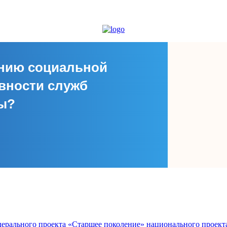
ению социальной
вности служб
сы?
едерального проекта «Старшее поколение» национального проект