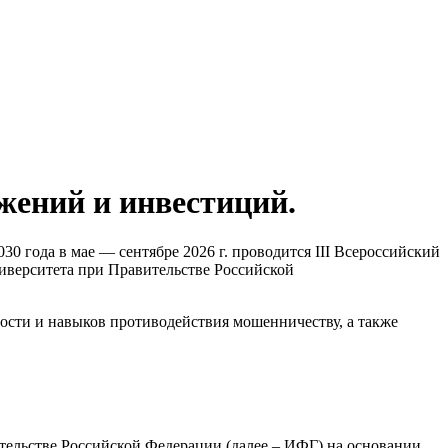
е социального обслуживания
ворцового района Санкт-
жений и инвестиций.
 года в мае — сентябре 2026 г. проводится III Всероссийский
иверситета при Правительстве Российской
ости и навыков противодействия мошенничеству, а также
ельстве Российской Федерации (далее – ИФГ) на основании