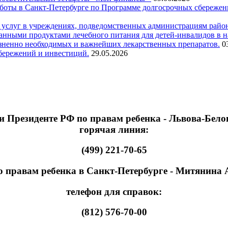
ты в Санкт-Петербурге по Программе долгосрочных сбережений в
 услуг в учреждениях, подведомственных администрациям район
нными продуктами лечебного питания для детей-инвалидов в на
изненно необходимых и важнейших лекарственных препаратов.
0
сбережений и инвестиций.
29.05.2026
 Президенте РФ по правам ребенка - Львова-Бело
горячая линия:
(499) 221-70-65
 правам ребенка в Санкт-Петербурге - Митянина
телефон для справок:
(812) 576-70-00