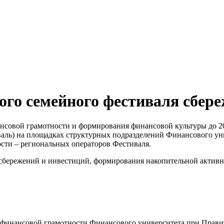
ственное бюджетное учреждени
 помощи семье и детям Петрод
ого семейного фестиваля сбере
овой грамотности и формирования финансовой культуры до 2030
валь) на площадках структурных подразделений Финансового ун
сти – региональных операторов Фестиваля.
 сбережений и инвестиций, формирования накопительной активн
финансовой грамотности Финансового университета при Правит