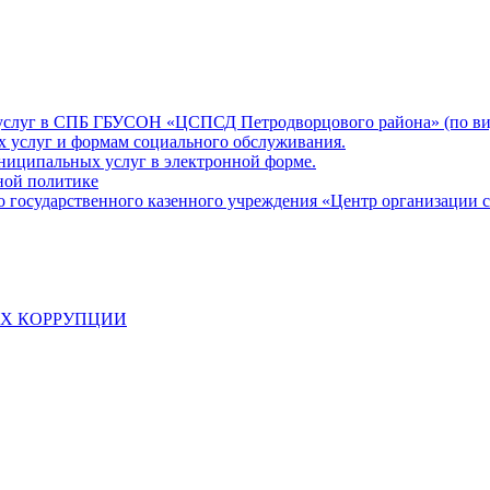
 услуг в СПБ ГБУСОН «ЦСПСД Петродворцового района» (по ви
х услуг и формам социального обслуживания.
ниципальных услуг в электронной форме.
ной политике
о государственного казенного учреждения «Центр организации 
АХ КОРРУПЦИИ