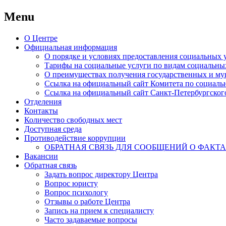
Menu
Skip
О Центре
to
Официальная информация
content
О порядке и условиях предоставления социальных
Тарифы на социальные услуги по видам социальны
О преимуществах получения государственных и му
Ссылка на официальный сайт Комитета по социаль
Ссылка на официальный сайт Санкт-Петербургског
Отделения
Контакты
Количество свободных мест
Доступная среда
Противодействие коррупции
ОБРАТНАЯ СВЯЗЬ ДЛЯ СООБЩЕНИЙ О ФАКТ
Вакансии
Обратная связь
Задать вопрос директору Центра
Вопрос юристу
Вопрос психологу
Отзывы о работе Центра
Запись на прием к специалисту
Часто задаваемые вопросы