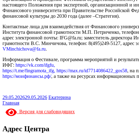
настоящего Положения при экспертной, организационной и 
Финансового университета при Правительстве Российской Фед
финансовой культуры до 2030 года (далее –Стратегия).
Контактные лица для взаимодействия от Финансового универси
Института финансовой грамотности М.П. Петриченко, телефон:
адрес электронной почты: IFG@fa.ru; заместитель директора 
грамотности В.С. Минчичова, телефон: 8(495)249-5127, адрес 
VMinchichova@fa.ru
.
Информация о Фестивале, программа мероприятий и результат
ИФГ:
https://vk.com/ifgfu,
https://t.me/fingramota_ifg, https://max.ru/id7714086422_gos58
,
на 
https://моифинансы.рф/
,
а также на ресурсах информационных п
29.05.2026
29.05.2026
Екатерина
Главная
Версия для слабовидящих
Адрес Центра