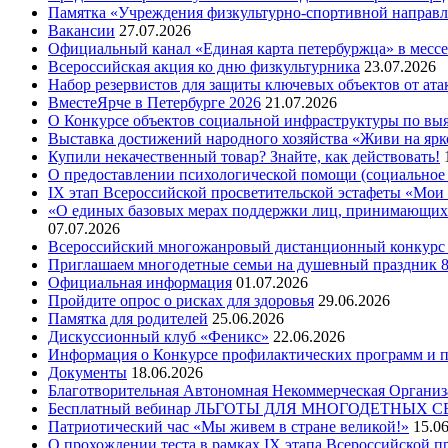
Памятка «Учреждения физкультурно-спортивной направл
Вакансии
27.07.2026
Официальный канал «Единая карта петербуржца» в месс
Всероссийская акция ко дню физкультурника
23.07.2026
Набор резервистов для защиты ключевых объектов от ат
ВместеЯрче в Петербурге 2026
21.07.2026
О Конкурсе объектов социальной инфраструктуры по вы
Выставка достижений народного хозяйства «Живи на ярк
Купили некачественный товар? Знайте, как действовать!
О предоставлении психологической помощи (социальное 
IX этап Всероссийской просветительской эстафеты «Мо
«О единых базовых мерах поддержки лиц, принимающих(
07.07.2026
Всероссийский многожанровый дистанционный конкурс «
Приглашаем многодетные семьи на душевный праздник 
Официальная информация
01.07.2026
Пройдите опрос о рисках для здоровья
29.06.2026
Памятка для родителей
25.06.2026
Дискуссионный клуб «Феникс»
22.06.2026
Информация о Конкурсе профилактических программ и пр
Документы
18.06.2026
Благотворительная Автономная Некоммерческая Организ
Бесплатный вебинар ЛЬГОТЫ ДЛЯ МНОГОДЕТНЫХ 
Патриотический час «Мы живем в стране великой!»
15.0
О прохождении теста в рамках IX этапа Всероссийской 