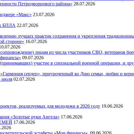
енности Петродворцового района»
28.07.2026
енджере «Макс»
23.07.2026
ак БПЛА
22.07.2026
явлению лучших практик сохранения и укрепления традиционн
ой стороне»
16.07.2026
10.07.2026
сопровождение) лицам из числа участников СВО, ветеранов боев
и финансы»
09.07.2026
принимавших) участие в специальной военной операции, и друг
Гармония сердец», приуроченный ко Дню семьи, любви и верн
8 июля
02.07.2026
оектов, реализуемых для молодежи в 2026 году
19.06.2026
ация «Золотые руки Ангела»
17.06.2026
СЕМЕЙ
17.06.2026
6.2026
просветительской эстафеты «Мои финансы»
09.06.2026