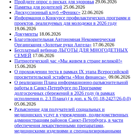
Пройдите опрос о рисках для здоровья
29.06.2026
Памятка для родителей
25.06.2026
Дискуссионный клуб «Феникс»
22.06.2026
Информация о Конкурсе профилактических программ и
проектов, реализуемых для молодежи в 2026 году
19.06.2026
Документы
18.06.2026
Благотворительная Автономная Некоммерческая
Организация «Золотые руки Ангела»
17.06.2026
Бесплатный вебинар ЛЬГОТЫ ДЛЯ МНОГОДЕТНЫХ
СЕМЕЙ
17.06.2026
Патриотический час «Мы живем в стране великой!»
15.06.2026
О прохождении теста в рамках IX этапа Всероссийской
просветительской эстафеты «Мои финансы»
09.06.2026
О реализации Плана информационно-разъяснительной
работы в Санкт-Петербурге по Программе
долгосрочных сбережений в 2026 году (в рамках
исполнения п. 2.3 Плана) ( в доп. к № 01-18-2427/26-0-0)
05.06.2026
Разъяснение для получателей социальных и
медицинских услуг в учреждениях, подведомственных
администрациям районов Санкт-Петербурга, в части
обеспечения лекарственными препаратами,
медицинскими изделиями и специализированными