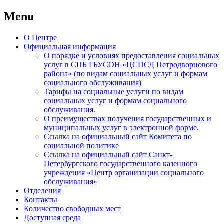
Menu
Skip
О Центре
to
Официальная информация
content
О порядке и условиях предоставления социальных
услуг в СПБ ГБУСОН «ЦСПСД Петродворцового
района» (по видам социальных услуг и формам
социального обслуживания)
Тарифы на социальные услуги по видам
социальных услуг и формам социального
обслуживания.
О преимуществах получения государственных и
муниципальных услуг в электронной форме.
Ссылка на официальный сайт Комитета по
социальной политике
Ссылка на официальный сайт Санкт-
Петербургского государственного казенного
учреждения «Центр организации социального
обслуживания»
Отделения
Контакты
Количество свободных мест
Доступная среда