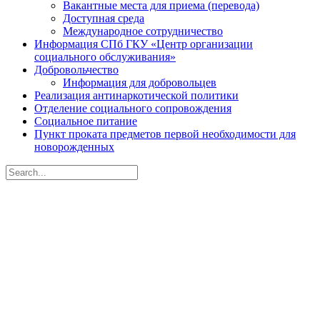
Вакантные места для приема (перевода)
Доступная среда
Международное сотрудничество
Информация СПб ГКУ «Центр организации
социального обслуживания»
Добровольчество
Информация для добровольцев
Реализация антинаркотической политики
Отделение социального сопровождения
Социальное питание
Пункт проката предметов первой необходимости для
новорожденных
Search
for:
Санкт-Петербургское
государственное бюджетное
учреждение социального
обслуживания населения
«Центр социальной помощи