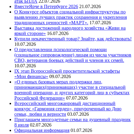
атак БПЛА
22.07.2026
ВместеЯрче в Петербурге 2026
21.07.2026
О Конкурсе объектов социальной инфраструктуры по
выявлению лучших практик сохранения и укрепления
традиционных ценностей «МАРТ».
17.07.2026
Выставка достижений народного хозяйства «Живи на
яркой стороне»
16.07.2026
Купили некачественный товар? Знайте, как действовать!
10.07.2026
О предоставлении психологической помощи
(социальное сопровождение) лицам из числа участников
СВО, ветеранов боевых действий и членов их семей.
10.07.2026
IX этап Всероссийской просветительской эстафеты
«Мои финансы»
09.07.2026
«О единых базовых мерах поддержки лиц,
принимающих(принимавших) участие в специальной
военной операции, и других категорий лиц в субъектах
Российской Федерации»
07.07.2026
Всероссийский многожанровый дистанционный
конкурс «Гармония сердец», приуроченный ко Дню
семьи, любви и верности
03.07.2026
Приглашаем многодетные семьи на душевный праздник
8 июля
02.07.2026
Официальная информация
01.07.2026