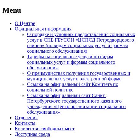
Menu
Skip
О Центре
to
Официальная информация
content
О порядке и условиях предоставления социальных
услуг в СПБ ГБУСОН «ЦСПСД Петродворцового
района» (по видам социальных услуг и формам
социального обслуживания)
Тарифы на социальные услуги по видам
социальных услуг и формам социального
обслуживания.
О преимуществах получения государственных и
муниципальных услуг в электронной форме.
Ссылка на официальный сайт Комитета по
социальной политике
Ссылка на официальный сайт Санкт-
Петербургского государственного казенного
учреждения «Центр организации социального
обслуживания»
Отделения
Контакты
Количество свободных мест
Доступная среда