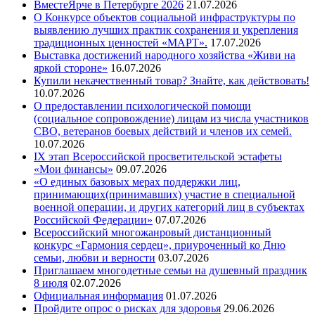
ВместеЯрче в Петербурге 2026
21.07.2026
О Конкурсе объектов социальной инфраструктуры по
выявлению лучших практик сохранения и укрепления
традиционных ценностей «МАРТ».
17.07.2026
Выставка достижений народного хозяйства «Живи на
яркой стороне»
16.07.2026
Купили некачественный товар? Знайте, как действовать!
10.07.2026
О предоставлении психологической помощи
(социальное сопровождение) лицам из числа участников
СВО, ветеранов боевых действий и членов их семей.
10.07.2026
IX этап Всероссийской просветительской эстафеты
«Мои финансы»
09.07.2026
«О единых базовых мерах поддержки лиц,
принимающих(принимавших) участие в специальной
военной операции, и других категорий лиц в субъектах
Российской Федерации»
07.07.2026
Всероссийский многожанровый дистанционный
конкурс «Гармония сердец», приуроченный ко Дню
семьи, любви и верности
03.07.2026
Приглашаем многодетные семьи на душевный праздник
8 июля
02.07.2026
Официальная информация
01.07.2026
Пройдите опрос о рисках для здоровья
29.06.2026