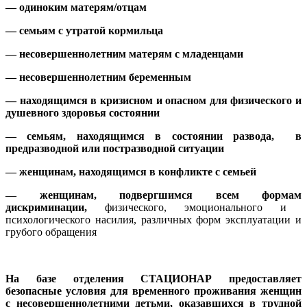
— одиноким матерям/отцам
— семьям с утратой кормильца
— несовершеннолетним матерям с младенцами
— несовершеннолетним беременным
— находящимся в кризисном и опасном для физического и
душевного здоровья состоянии
— семьям, находящимся в состоянии развода, в
предразводной или постразводной ситуации
— женщинам, находящимся в конфликте с семьей
— женщинам, подвергшимся
все
м
форм
ам
дискриминации,
физического, эмоционального и
психологического насилия, различных форм эксплуатации и
грубого обращения
На базе отделения СТАЦИОНАР
предоставляет
безопасные условия для временного проживания женщин
с несовершеннолетними детьми, оказавшихся в трудной