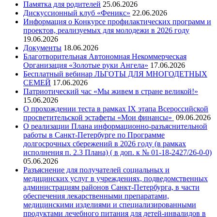
Памятка для родителей
25.06.2026
Дискуссионный клуб «Феникс»
22.06.2026
Информация о Конкурсе профилактических программ и
проектов, реализуемых для молодежи в 2026 году
19.06.2026
Документы
18.06.2026
Благотворительная Автономная Некоммерческая
Организация «Золотые руки Ангела»
17.06.2026
Бесплатный вебинар ЛЬГОТЫ ДЛЯ МНОГОДЕТНЫХ
СЕМЕЙ
17.06.2026
Патриотический час «Мы живем в стране великой!»
15.06.2026
О прохождении теста в рамках IX этапа Всероссийской
просветительской эстафеты «Мои финансы»
09.06.2026
О реализации Плана информационно-разъяснительной
работы в Санкт-Петербурге по Программе
долгосрочных сбережений в 2026 году (в рамках
исполнения п. 2.3 Плана) ( в доп. к № 01-18-2427/26-0-0)
05.06.2026
Разъяснение для получателей социальных и
медицинских услуг в учреждениях, подведомственных
администрациям районов Санкт-Петербурга, в части
обеспечения лекарственными препаратами,
медицинскими изделиями и специализированными
продуктами лечебного питания для детей-инвалидов в