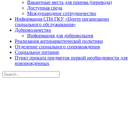
Вакантные места для приема (перевода)
Доступная среда
Международное сотрудничество
Информация СПб ГКУ «Центр организации
социального обслуживания»
Добровольчество
Информация для добровольцев
Реализация антинаркотической политики
Отделение социального сопровождения
Социальное питание
Пункт проката предметов первой необходимости для
новорожденных
Search
for:
Санкт-Петербургское
государственное бюджетное
учреждение социального
обслуживания населения
«Центр социальной помощи