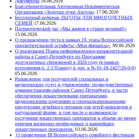
Документы
18.06.2026
Благотворительная Автономная Некоммерческая
Организация «Золотые руки Ангела»
17.06.2026
Бесплатный вебинар ЛЬГОТЫ ДЛЯ МНОГОДЕТНЫХ
СЕМЕЙ
17.06.2026
Патриотический час «Мы живем в стране великой!»
15.06.2026
О прохождении теста в рамках IX этапа Всероссийской
просветительской эстафеты «Мои финансы»
09.06.2026
О реализации Плана информационно-разъяснительной
работы в Санкт-Петербурге по Программе
долгосрочных сбережений в 2026 году (в рамках
исполнения п. 2.3 Плана) ( в доп. к № 01-18-2427/26-0-0)
05.06.2026
Разъяснение для получателей социальных и
медицинских услуг в учреждениях, подведомственных
администрациям районов Санкт-Петербурга, в части
обеспечения лекарственными препаратами,
медицинскими изделиями и специализированными
продуктами лечебного питания для детей-инвалидов в
натуральной форме, в том числе о возможности
получения лекарственных препаратов в объеме не менее
перечня жизненно необходимых и важнейших
лекарственных препаратов.
03.06.2026
О проведении III Всероссийского семейного фестиваля