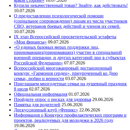
яркой стороне»
16.07.2026
Купили некачественный товар? Знайте, как действовать!
10.07.2026
О предоставлении психологической помощи
(социальное сопровождение) лицам из числа участников
СВО, ветеранов боевых действий и членов их семей.
10.07.2026
IX этап Всероссийской просветительской эстафеты
«Мои финансы»
09.07.2026
«О единых базовых мерах поддержки лиц,
принимающих(принимавших) участие в специальной
военной операции, и других категорий лиц в субъектах
Российской Федерации»
07.07.2026
Всероссийский многожанровый дистанционный
конкурс «Гармония сердец», приуроченный ко Дню
семьи, любви и верности
03.07.2026
Приглашаем многодетные семьи на душевный праздник
8 июля
02.07.2026
Официальная информация
01.07.2026
Пройдите опрос о рисках для здоровья
29.06.2026
Памятка для родителей
25.06.2026
Дискуссионный клуб «Феникс»
22.06.2026
Информация о Конкурсе профилактических программ и
проектов, реализуемых для молодежи в 2026 году
19.06.2026