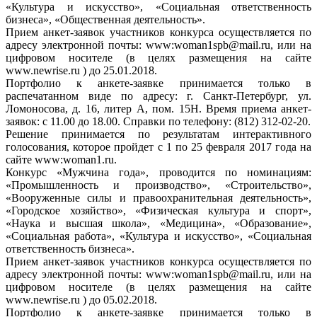
«Культура и искусство», «Социальная ответственность
бизнеса», «Общественная деятельность».
Прием анкет-заявок участников конкурса осуществляется по
адресу электронной почты: www:woman1spb@mail.ru, или на
цифровом носителе (в целях размещения на сайте
www.newrise.ru ) до 25.01.2018.
Портфолио к анкете-заявке принимается только в
распечатанном виде по адресу: г. Санкт-Петербург, ул.
Ломоносова, д. 16, литер А, пом. 15Н. Время приема анкет-
заявок: с 11.00 до 18.00. Справки по телефону: (812) 312-02-20.
Решение принимается по результатам интерактивного
голосования, которое пройдет с 1 по 25 февраля 2017 года на
сайте www:woman1.ru.
Конкурс «Мужчина года», проводится по номинациям:
«Промышленность и производство», «Строительство»,
«Вооруженные силы и правоохранительная деятельность»,
«Городское хозяйство», «Физическая культура и спорт»,
«Наука и высшая школа», «Медицина», «Образование»,
«Социальная работа», «Культура и искусство», «Социальная
ответственность бизнеса».
Прием анкет-заявок участников конкурса осуществляется по
адресу электронной почты: www:woman1spb@mail.ru, или на
цифровом носителе (в целях размещения на сайте
www.newrise.ru ) до 05.02.2018.
Портфолио к анкете-заявке принимается только в