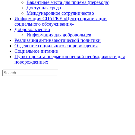
Вакантные места для приема (перевода)
Доступная среда
Международное сотрудничество
Информация СПб ГКУ «Центр организации
социального обслуживания»
Добровольчество
Информация для добровольцев
Реализация антинаркотической политики
Отделение социального сопровождения
Социальное питание
Пункт проката предметов первой необходимости для
новорожденных
Search
for:
Санкт-Петербургское
государственное бюджетное
учреждение социального
обслуживания населения
«Центр социальной помощи