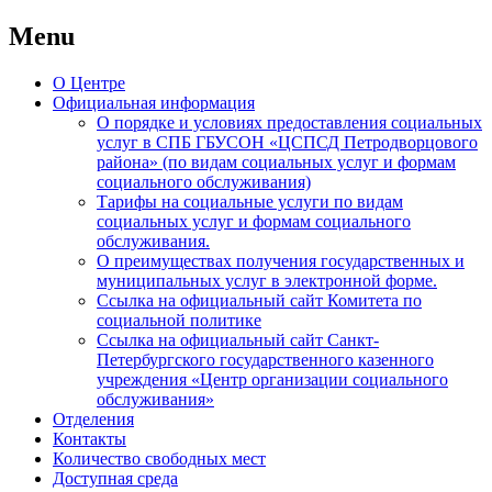
Menu
Skip
О Центре
to
Официальная информация
content
О порядке и условиях предоставления социальных
услуг в СПБ ГБУСОН «ЦСПСД Петродворцового
района» (по видам социальных услуг и формам
социального обслуживания)
Тарифы на социальные услуги по видам
социальных услуг и формам социального
обслуживания.
О преимуществах получения государственных и
муниципальных услуг в электронной форме.
Ссылка на официальный сайт Комитета по
социальной политике
Ссылка на официальный сайт Санкт-
Петербургского государственного казенного
учреждения «Центр организации социального
обслуживания»
Отделения
Контакты
Количество свободных мест
Доступная среда