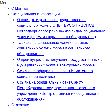
Menu
Skip
О Центре
to
Официальная информация
content
О порядке и условиях предоставления
социальных услуг в СПБ ГБУСОН «ЦСПСД
Петродворцового района» (по видам социальных
услуг и формам социального обслуживания)
Тарифы на социальные услуги по видам
социальных услуг и формам социального
обслуживания.
О преимуществах получения государственных и
муниципальных услуг в электронной форме.
Ссылка на официальный сайт Комитета по
социальной политике
Ссылка на официальный сайт Санкт-
Петербургского государственного казенного
учреждения «Центр организации социального
обслуживания»
Отделения