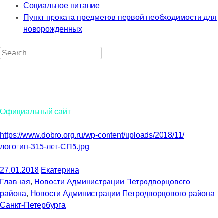
Социальное питание
Пункт проката предметов первой необходимости для
новорожденных
Search
for:
Санкт-Петербургское государственное бюджетное
учреждение социального обслуживания населения «Центр
социальной помощи семье и детям Петродворцового
района Санкт-Петербурга»
Официальный сайт
https://www.dobro.org.ru/wp-content/uploads/2018/11/
логотип-315-лет-СПб.jpg
27.01.2018
Екатерина
Главная
,
Новости Администрации Петродворцового
района
,
Новости Администрации Петродворцового района
Санкт-Петербурга