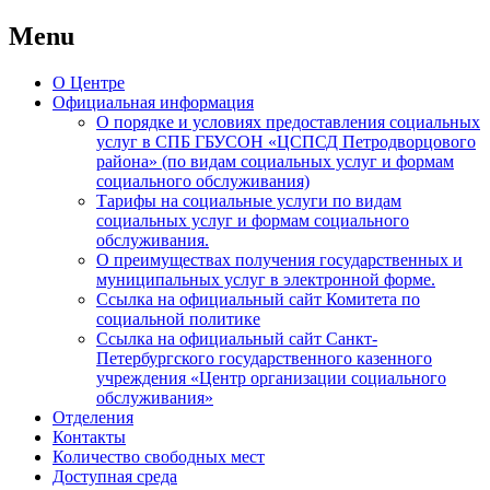
Menu
Skip
О Центре
to
Официальная информация
content
О порядке и условиях предоставления социальных
услуг в СПБ ГБУСОН «ЦСПСД Петродворцового
района» (по видам социальных услуг и формам
социального обслуживания)
Тарифы на социальные услуги по видам
социальных услуг и формам социального
обслуживания.
О преимуществах получения государственных и
муниципальных услуг в электронной форме.
Ссылка на официальный сайт Комитета по
социальной политике
Ссылка на официальный сайт Санкт-
Петербургского государственного казенного
учреждения «Центр организации социального
обслуживания»
Отделения
Контакты
Количество свободных мест
Доступная среда