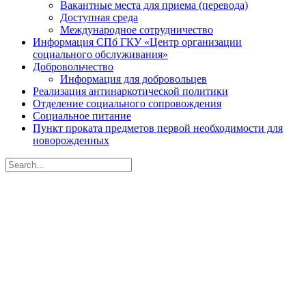
Вакантные места для приема (перевода)
Доступная среда
Международное сотрудничество
Информация СПб ГКУ «Центр организации
социального обслуживания»
Добровольчество
Информация для добровольцев
Реализация антинаркотической политики
Отделение социального сопровождения
Социальное питание
Пункт проката предметов первой необходимости для
новорожденных
Search
for:
Санкт-Петербургское
государственное бюджетное
учреждение социального
обслуживания населения
«Центр социальной помощи