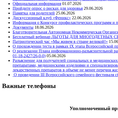
Официальная информация
01.07.2026
Пройдите опрос о рисках для здоровья
29.06.2026
Памятка для родителей
25.06.2026
Дискуссионный клуб «Феникс»
22.06.2026
Информация о Конкурсе профилактических программ и пр
Документы
18.06.2026
Благотворительная Автономная Некоммерческая Организ
Бесплатный вебинар ЛЬГОТЫ ДЛЯ МНОГОДЕТНЫХ 
Патриотический час «Мы живем в стране великой!»
15.0
О прохождении теста в рамках IX этапа Всероссийской 
О реализации Плана информационно-разъяснительной рабо
01-18-2427/26-0-0)
05.06.2026
Разъяснение для получателей социальных и медицинских
препаратами, медицинскими изделиями и специализирова
лекарственных препаратов в объеме не менее перечня ж
О проведении III Всероссийского семейного фестиваля 
Важные телефоны
Уполномоченный при