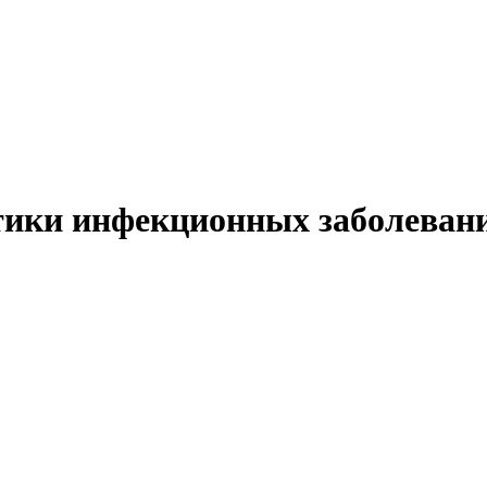
ственное бюджетное учреждени
 помощи семье и детям Петрод
тики инфекционных заболеваний