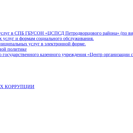
 услуг в СПБ ГБУСОН «ЦСПСД Петродворцового района» (по ви
х услуг и формам социального обслуживания.
ниципальных услуг в электронной форме.
ной политике
о государственного казенного учреждения «Центр организации 
АХ КОРРУПЦИИ