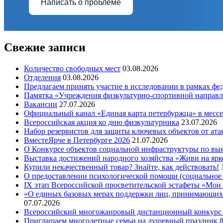
Написать о проблеме
Свежие записи
Количество свободных мест
03.08.2026
Отделения
03.08.2026
Предлагаем принять участие в исследовании в рамках ф
Памятка «Учреждения физкультурно-спортивной направл
Вакансии
27.07.2026
Официальный канал «Единая карта петербуржца» в месс
Всероссийская акция ко дню физкультурника
23.07.2026
Набор резервистов для защиты ключевых объектов от ат
ВместеЯрче в Петербурге 2026
21.07.2026
О Конкурсе объектов социальной инфраструктуры по вы
Выставка достижений народного хозяйства «Живи на ярк
Купили некачественный товар? Знайте, как действовать!
О предоставлении психологической помощи (социальное 
IX этап Всероссийской просветительской эстафеты «Мо
«О единых базовых мерах поддержки лиц, принимающих(
07.07.2026
Всероссийский многожанровый дистанционный конкурс «
Приглашаем многодетные семьи на душевный праздник 