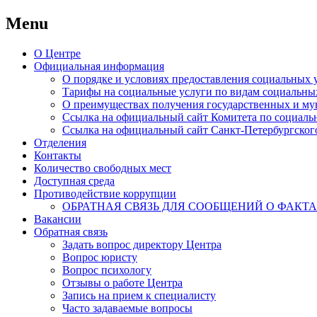
Menu
Skip
О Центре
to
Официальная информация
content
О порядке и условиях предоставления социальных
Тарифы на социальные услуги по видам социальны
О преимуществах получения государственных и му
Ссылка на официальный сайт Комитета по социаль
Ссылка на официальный сайт Санкт-Петербургског
Отделения
Контакты
Количество свободных мест
Доступная среда
Противодействие коррупции
ОБРАТНАЯ СВЯЗЬ ДЛЯ СООБЩЕНИЙ О ФАКТ
Вакансии
Обратная связь
Задать вопрос директору Центра
Вопрос юристу
Вопрос психологу
Отзывы о работе Центра
Запись на прием к специалисту
Часто задаваемые вопросы