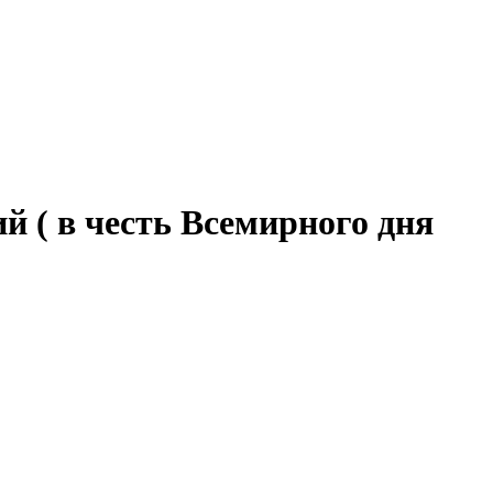
е социального обслуживания
ворцового района Санкт-
 ( в честь Всемирного дня