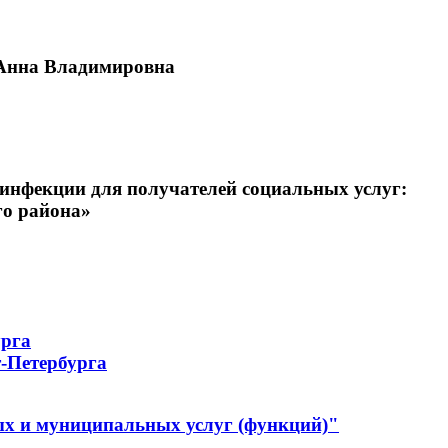
 Анна Владимировна
фекции для получателей социальных услуг:
о района»
урга
-Петербурга
ых и муниципальных услуг (функций)"